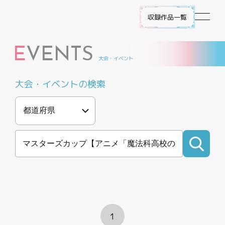
収録作品一覧
E
VENTS
作品ラインナップ
大会・イベント
大会・イベントの検索
NEWS
遊び方
ビルディバイド -ブライト- とは
ゲームプレイ
FAQ
1
エラッタ