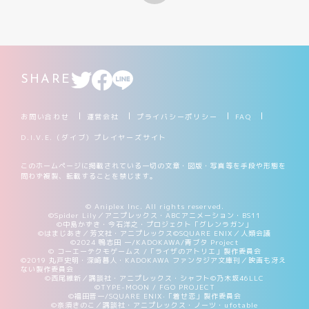
制限・禁止カード
商品情報
SHARE
カード検索・デッキ構築
お問い合わせ
運営会社
プライバシーポリシー
FAQ
D.I.V.E.（ダイブ）プレイヤーズサイト
デッキ検索
このホームページに掲載されている一切の文章・図版・写真等を手段や形態を
問わず複製、転載することを禁じます。
大会・イベント
© Aniplex Inc. All rights reserved.
©Spider Lily／アニプレックス・ABCアニメーション・BS11
©中島かずき・今石洋之・プロジェクト「グレンラガン」
おすすめデッキ
©はまじあき／芳文社・アニプレックス
©SQUARE ENIX／人類会議
©2024 鴨志田 一/KADOKAWA/青ブタ Project
© コーエーテクモゲームス /「ライザのアトリエ」製作委員会
©2019 丸戸史明・深崎暮人・KADOKAWA ファンタジア文庫刊／映画も冴え
取扱店舗一覧
ない製作委員会
©西尾維新／講談社・アニプレックス・シャフト
©乃木坂46LLC
©TYPE-MOON / FGO PROJECT
©福田晋一/SQUARE ENIX·「着せ恋」製作委員会
©奈須きのこ／講談社・アニプレックス・ノーツ・ufotable