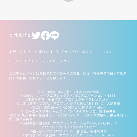
制限・禁止カード
商品情報
SHARE
カード検索・デッキ構築
お問い合わせ
運営会社
プライバシーポリシー
FAQ
D.I.V.E.（ダイブ）プレイヤーズサイト
デッキ検索
このホームページに掲載されている一切の文章・図版・写真等を手段や形態を
問わず複製、転載することを禁じます。
大会・イベント
© Aniplex Inc. All rights reserved.
©Spider Lily／アニプレックス・ABCアニメーション・BS11
©中島かずき・今石洋之・プロジェクト「グレンラガン」
おすすめデッキ
©はまじあき／芳文社・アニプレックス
©SQUARE ENIX／人類会議
©2024 鴨志田 一/KADOKAWA/青ブタ Project
© コーエーテクモゲームス /「ライザのアトリエ」製作委員会
©2019 丸戸史明・深崎暮人・KADOKAWA ファンタジア文庫刊／映画も冴え
取扱店舗一覧
ない製作委員会
©西尾維新／講談社・アニプレックス・シャフト
©乃木坂46LLC
©TYPE-MOON / FGO PROJECT
©福田晋一/SQUARE ENIX·「着せ恋」製作委員会
©奈須きのこ／講談社・アニプレックス・ノーツ・ufotable