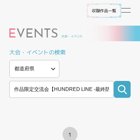
収録作品一覧
E
VENTS
作品ラインナップ
大会・イベント
大会・イベントの検索
NEWS
遊び方
ビルディバイド -ブライト- とは
ゲームプレイ
FAQ
1
エラッタ