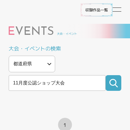
収録作品一覧
E
VENTS
作品ラインナップ
大会・イベント
大会・イベントの検索
NEWS
遊び方
ビルディバイド -ブライト- とは
ゲームプレイ
FAQ
1
エラッタ