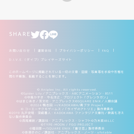
制限・禁止カード
商品情報
SHARE
カード検索・デッキ構築
お問い合わせ
運営会社
プライバシーポリシー
FAQ
D.I.V.E.（ダイブ）プレイヤーズサイト
デッキ検索
このホームページに掲載されている一切の文章・図版・写真等を手段や形態を
問わず複製、転載することを禁じます。
大会・イベント
© Aniplex Inc. All rights reserved.
©Spider Lily／アニプレックス・ABCアニメーション・BS11
©中島かずき・今石洋之・プロジェクト「グレンラガン」
おすすめデッキ
©はまじあき／芳文社・アニプレックス
©SQUARE ENIX／人類会議
©2024 鴨志田 一/KADOKAWA/青ブタ Project
© コーエーテクモゲームス /「ライザのアトリエ」製作委員会
©2019 丸戸史明・深崎暮人・KADOKAWA ファンタジア文庫刊／映画も冴え
取扱店舗一覧
ない製作委員会
©西尾維新／講談社・アニプレックス・シャフト
©乃木坂46LLC
©TYPE-MOON / FGO PROJECT
©福田晋一/SQUARE ENIX·「着せ恋」製作委員会
©奈須きのこ／講談社・アニプレックス・ノーツ・ufotable