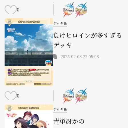
0
デッキ名
負けヒロインが多すぎる
デッキ
2025-02-08 22:05:08
0
デッキ名
青単冴かの