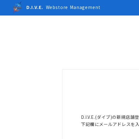
D.I.V.E.
Webstore
Management
D.I.V.E.(ダイブ)の新規
下記欄にメールアドレスを