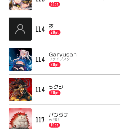
21pt
夜
114
20pt
Garyusan
114
ファイブスター
20pt
タケシ
114
20pt
バンダナ
117
夜明け
19pt