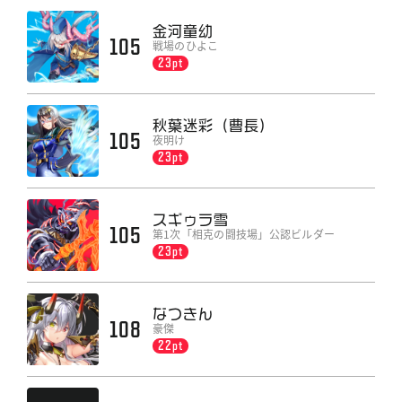
金河童幼
105
戦場のひよこ
23pt
秋葉迷彩（曹長）
105
夜明け
23pt
スギゥラ雪
105
第1次「相克の闘技場」公認ビルダー
23pt
なつきん
108
豪傑
22pt