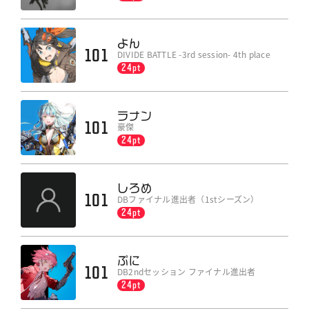
よん
101
DIVIDE BATTLE -3rd session- 4th place
24pt
ラナン
101
豪傑
24pt
しろめ
101
DBファイナル進出者（1stシーズン）
24pt
ぷに
101
DB2ndセッション ファイナル進出者
24pt