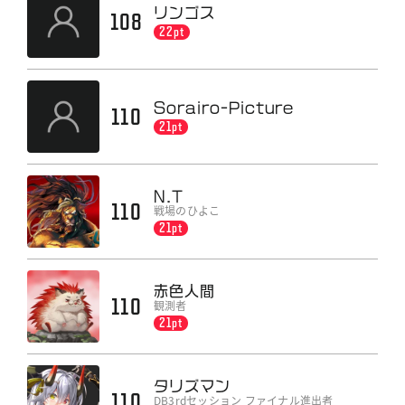
リンゴス
108
22pt
Sorairo-Picture
110
21pt
N.T
110
戦場のひよこ
21pt
赤色人間
110
観測者
21pt
タリズマン
110
DB3rdセッション ファイナル進出者