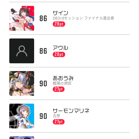
ザイン
86
DB3rdセッション ファイナル進出者
28pt
アウル
86
28pt
あおうみ
90
戦場の師匠
27pt
サーモンマリネ
90
古参
27pt