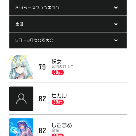
ランキング
ニュース
公式サイト
妖女
79
戦場のひよこ
30pt
ヒカル
82
29pt
しおまめ
82
豪傑
29pt