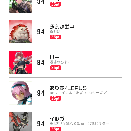
94
25pt
多奈か武中
94
夜明け
25pt
けー
94
戦場のひよこ
25pt
ありす/LEPUS
94
DBファイナル進出者（1stシーズン）
25pt
イルガ
94
第1次「至純なる聖廟」公認ビルダー
25pt