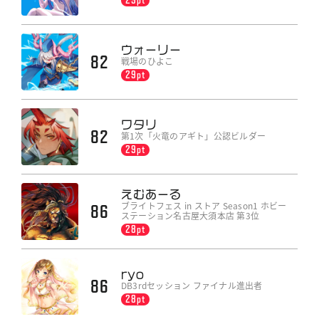
ウォーリー
82
戦場のひよこ
29pt
ワタリ
82
第1次「火竜のアギト」公認ビルダー
29pt
えむあーる
ブライトフェス in ストア Season1 ホビー
86
ステーション名古屋大須本店 第3位
28pt
ryo
86
DB3rdセッション ファイナル進出者
28pt