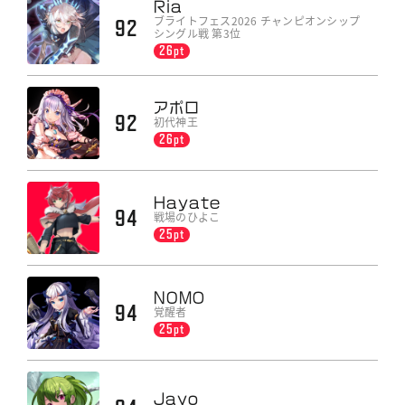
Ria
ブライトフェス2026 チャンピオンシップ
92
シングル戦 第3位
26pt
アポロ
92
初代神王
26pt
Hayate
94
戦場のひよこ
25pt
N0MO
94
覚醒者
25pt
Jayo