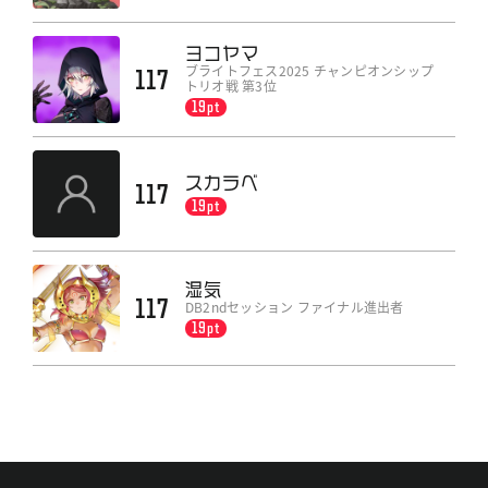
ヨコヤマ
ブライトフェス2025 チャンピオンシップ
117
トリオ戦 第3位
19pt
スカラベ
117
19pt
湿気
117
DB2ndセッション ファイナル進出者
19pt