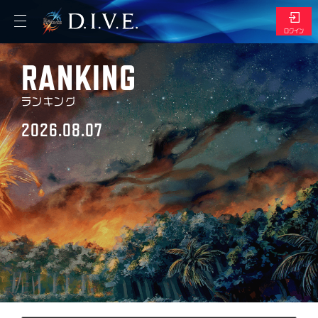
ログイン
RANKING
エントリー
ランキング
マイページ
2026.08.07
トップ
マイショップ
デッキ管理
スケジュール
リザルト