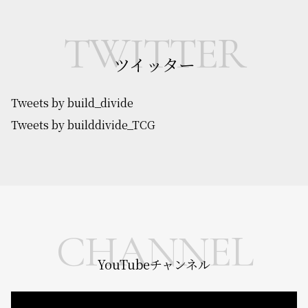
TWITTER
ツイッター
Tweets by build_divide
Tweets by builddivide_TCG
CHANNEL
YouTubeチャンネル