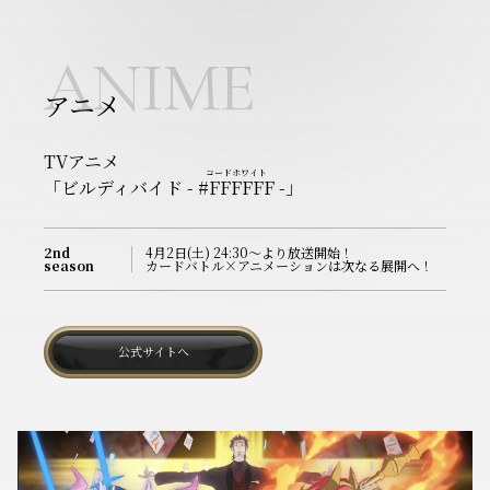
ANIME
アニメ
TVアニメ
コードホワイト
「ビルディバイド
- #FFFFFF -
」
2nd
4月2日(土) 24:30～より放送開始！
season
カードバトル×アニメーションは次なる展開へ！
公式サイトへ