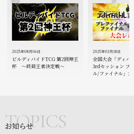
2025年08月06日
2025年03月18日
ビルディバイドTCG 第2回神王
全国大会「ディバ
杯 ～終局王者決定戦～
3rdセッション プ
ル/ファイナル」大
TOPICS
お知らせ