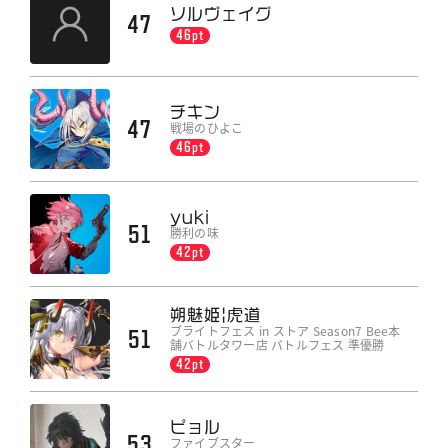
ソルヴェイグ
47
46pt
チキン
47
戦場のひよこ
46pt
yuki
51
勝利の味
42pt
朔魅姫|虎道
ブライトフェス in ストア Season7 Bee本
51
舗バトルタワー店 バトルフェス 準優勝
42pt
ピョル
53
ファイブスター