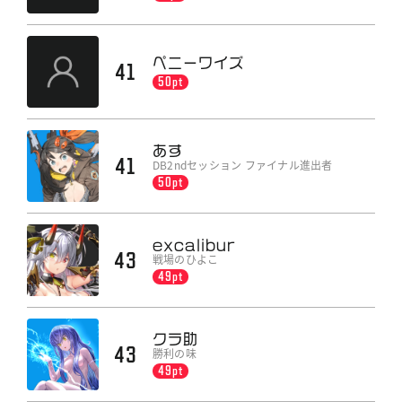
ペニーワイズ
41
50pt
あす
41
DB2ndセッション ファイナル進出者
50pt
excalibur
43
戦場のひよこ
49pt
クラ助
43
勝利の味
49pt