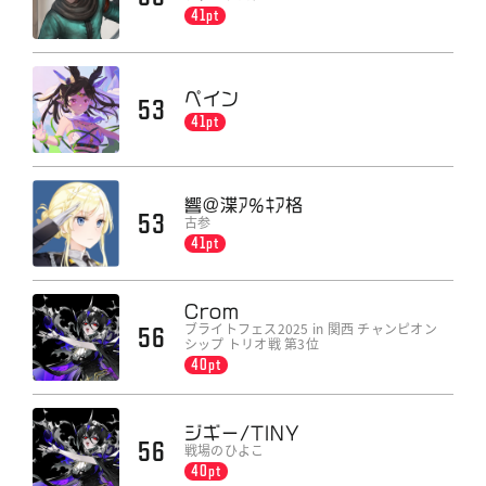
41pt
ペイン
53
41pt
響@渫ｱ%ｷｱ格
53
古参
41pt
Crom
ブライトフェス2025 in 関西 チャンピオン
56
シップ トリオ戦 第3位
40pt
ジギー/TINY
56
戦場のひよこ
40pt