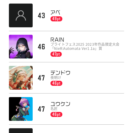
アベ
43
49pt
RAIN
ブライトフェス2025 2023年作品限定大会
46
「NieR:Automata Ver1.1a」賞
47pt
デンドウ
47
夜明け
46pt
ユウケン
47
名匠
46pt