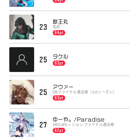
獣王丸
23
名匠
64pt
タケル
25
63pt
アウァー
25
DBファイナル進出者（1stシーズン）
63pt
ゆーや。/Paradise
27
DB3rdセッション ファイナル進出者
62pt