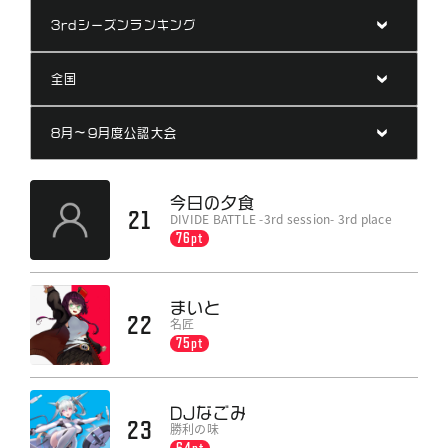
ランキング
ニュース
公式サイト
今日の夕食
21
DIVIDE BATTLE -3rd session- 3rd place
76pt
まいと
22
名匠
75pt
DJなごみ
23
勝利の味
64pt