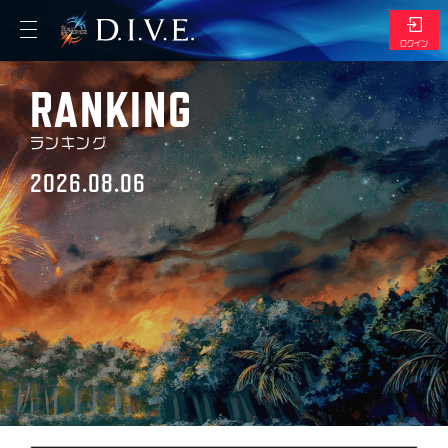
ログイン
RANKING
エントリー
ランキング
マイページ
2026.08.06
トップ
マイショップ
デッキ管理
スケジュール
リザルト