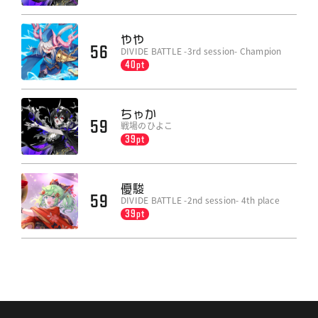
やや
56
DIVIDE BATTLE -3rd session- Champion
40pt
ちゃか
59
戦場のひよこ
39pt
優駿
59
DIVIDE BATTLE -2nd session- 4th place
39pt