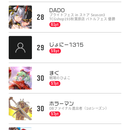
DADO
ブライトフェス in ストア Season3
28
TCGshop193秋葉原店 バトルフェス 優勝
61pt
じょにー1315
29
59pt
まぐ
30
戦場のひよこ
57pt
ホラーマン
30
DBファイナル進出者（1stシーズン）
57pt