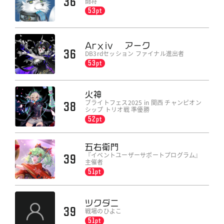
36
闘将
53pt
Arχiv アーク
36
DB3rdセッション ファイナル進出者
53pt
火神
ブライトフェス2025 in 関西 チャンピオン
38
シップ トリオ戦 準優勝
52pt
五右衛門
『イベントユーザーサポートプログラム』
39
主催者
51pt
ツクダニ
39
戦場のひよこ
51pt