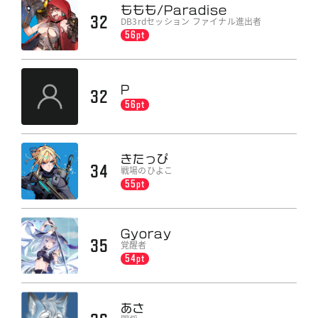
ももも/Paradise
32
DB3rdセッション ファイナル進出者
56pt
P
32
56pt
きたっぴ
34
戦場のひよこ
55pt
Gyoray
35
覚醒者
54pt
あさ