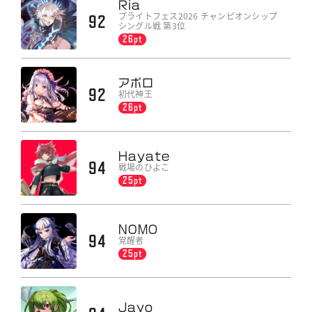
Ria
ブライトフェス2026 チャンピオンシップ
92
シングル戦 第3位
26pt
アポロ
92
初代神王
26pt
Hayate
94
戦場のひよこ
25pt
N0MO
94
覚醒者
25pt
Jayo