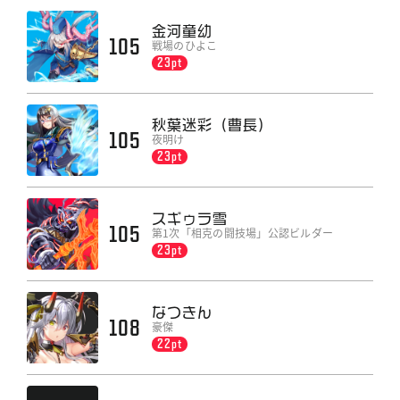
金河童幼
105
戦場のひよこ
23pt
秋葉迷彩（曹長）
105
夜明け
23pt
スギゥラ雪
105
第1次「相克の闘技場」公認ビルダー
23pt
なつきん
108
豪傑
22pt