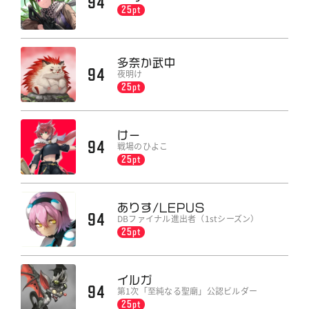
94
25pt
多奈か武中
94
夜明け
25pt
けー
94
戦場のひよこ
25pt
ありす/LEPUS
94
DBファイナル進出者（1stシーズン）
25pt
イルガ
94
第1次「至純なる聖廟」公認ビルダー
25pt