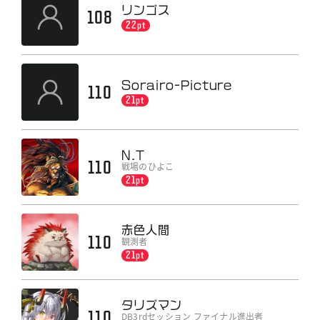
リンゴス
108
22pt
Sorairo-Picture
110
21pt
N.T
110
戦場のひよこ
21pt
赤色人間
110
観測者
21pt
タリズマン
110
DB3rdセッション ファイナル進出者