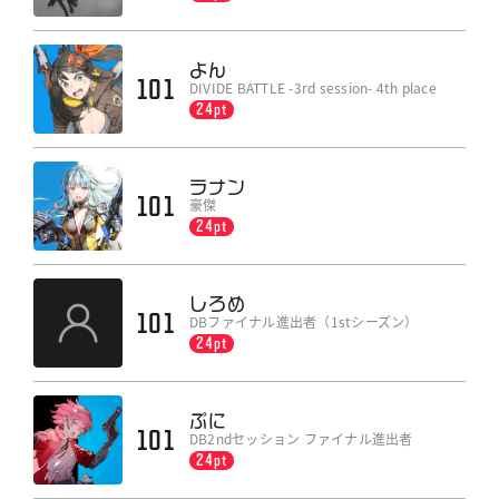
よん
101
DIVIDE BATTLE -3rd session- 4th place
24pt
ラナン
101
豪傑
24pt
しろめ
101
DBファイナル進出者（1stシーズン）
24pt
ぷに
101
DB2ndセッション ファイナル進出者
24pt