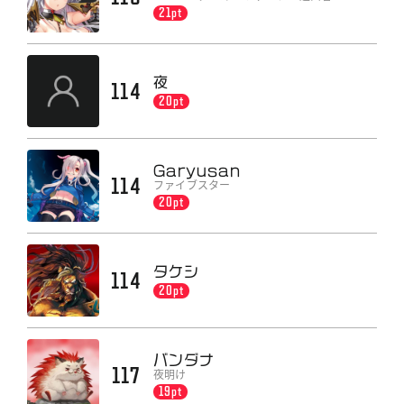
21pt
夜
114
20pt
Garyusan
114
ファイブスター
20pt
タケシ
114
20pt
バンダナ
117
夜明け
19pt