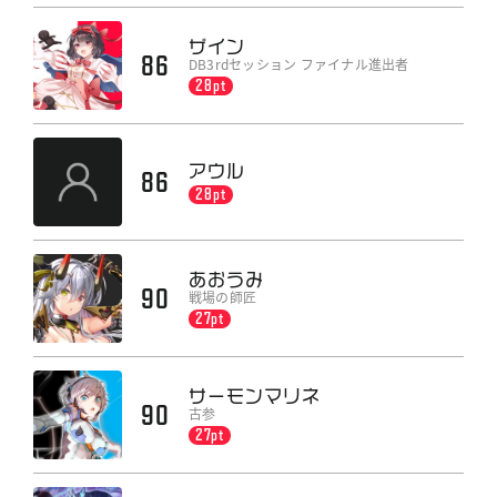
ザイン
86
DB3rdセッション ファイナル進出者
28pt
アウル
86
28pt
あおうみ
90
戦場の師匠
27pt
サーモンマリネ
90
古参
27pt