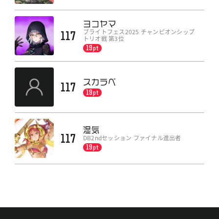
ヨコヤマ
ブライトフェス2025 チャンピオンシップ
117
トリオ戦 第3位
19pt
スカラベ
117
19pt
湿気
117
DB2ndセッション ファイナル進出者
19pt