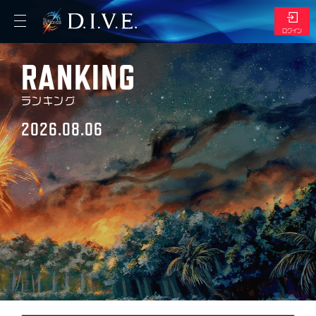
ログイン
RANKING
エントリー
ランキング
マイページ
2026.08.06
トップ
マイショップ
デッキ管理
スケジュール
リザルト