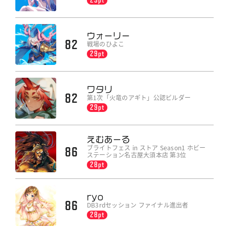
ウォーリー
82
戦場のひよこ
29pt
ワタリ
82
第1次「火竜のアギト」公認ビルダー
29pt
えむあーる
ブライトフェス in ストア Season1 ホビー
86
ステーション名古屋大須本店 第3位
28pt
ryo
86
DB3rdセッション ファイナル進出者
28pt