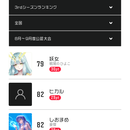
ランキング
ニュース
公式サイト
妖女
79
戦場のひよこ
30pt
ヒカル
82
29pt
しおまめ
82
豪傑
29pt