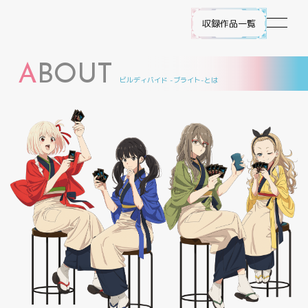
収録作品一覧
A
BOUT
作品ラインナップ
ビルディバイド -ブライト-とは
NEWS
遊び方
ビルディバイド -ブライト- とは
ゲームプレイ
FAQ
エラッタ