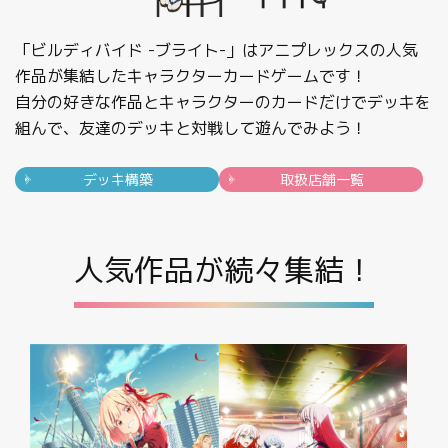
制限・禁止カード
「ビルディバイド -ブライト-」はアニプレックスの人気
作品が集結したキャラクターカードゲームです！
商品情報
自分の好きな作品とキャラクターのカードだけでデッキを
組んで、友達のデッキと対戦して遊んでみよう！
カード検索・デッキ構築
デッキ構築
取扱店舗一覧
デッキ検索
人気作品が続々集結！
大会・イベント
おすすめデッキ
取扱店舗一覧