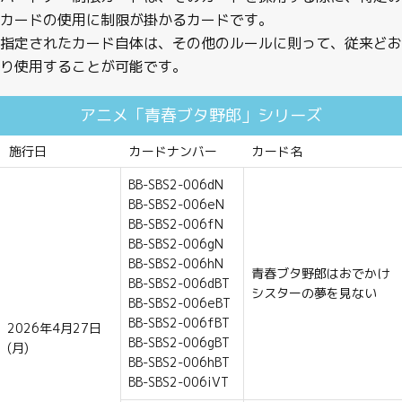
カードの使用に制限が掛かるカードです。
制限・禁止カード
指定されたカード自体は、その他のルールに則って、従来どお
り使用することが可能です。
商品情報
アニメ「青春ブタ野郎」シリーズ
カード検索・デッキ構築
施行日
カードナンバー
カード名
BB-SBS2-006dN
デッキ検索
BB-SBS2-006eN
BB-SBS2-006fN
BB-SBS2-006gN
大会・イベント
BB-SBS2-006hN
青春ブタ野郎はおでかけ
BB-SBS2-006dBT
シスターの夢を見ない
おすすめデッキ
BB-SBS2-006eBT
BB-SBS2-006fBT
2026年4月27日
BB-SBS2-006gBT
(月)
取扱店舗一覧
BB-SBS2-006hBT
BB-SBS2-006iVT