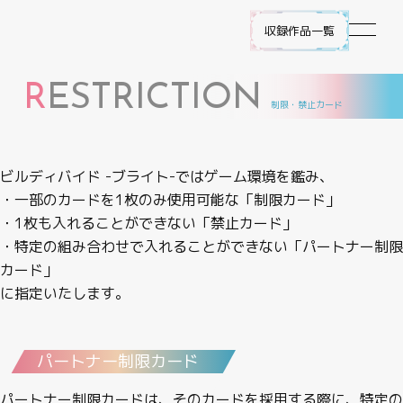
収録作品一覧
R
ESTRICTION
作品ラインナップ
制限・禁止カード
NEWS
ビルディバイド -ブライト-ではゲーム環境を鑑み、
・一部のカードを1枚のみ使用可能な「制限カード」
遊び方
・1枚も入れることができない「禁止カード」
・特定の組み合わせで入れることができない「パートナー制限
ビルディバイド -ブライト- とは
カード」
に指定いたします。
ゲームプレイ
FAQ
パートナー制限カード
エラッタ
パートナー制限カードは、そのカードを採用する際に、特定の