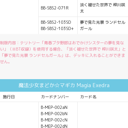
動画
淡く褪せた世界で 梓川咲
BB-SBS2-071R
太
BB-SBS2-103SD
夢で見た光景 ランドセル
BB-SBS2-103SD+
ガール
制限内容：テリトリー「青春ブタ野郎はおでかけシスターの夢を見な
い」（※BT収録）を使用する場合、「淡く褪せた世界で 梓川咲太」と
「夢で見た光景 ランドセルガール」は、デッキに入れることができま
せん。
魔法少女まどか☆マギカ Magia Exedra
施行日
カードナンバー
カード名
B-MEP-002aN
B-MEP-002bN
B-MEP-002cN
B-MEP-002dN