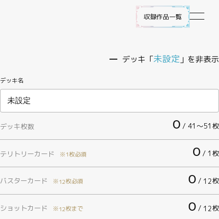
収録作品一覧
作品ラインナップ
未設定
デッキ「
」を非表示
デッキ名
NEWS
遊び方
0
/ 41〜51枚
デッキ枚数
ビルディバイド -ブライト- とは
0
/ 1枚
テリトリーカード
※1枚必須
ゲームプレイ
0
バスターカード
/
枚
12
※
枚必須
12
FAQ
0
ショットカード
/
枚
12
※
枚まで
12
エラッタ