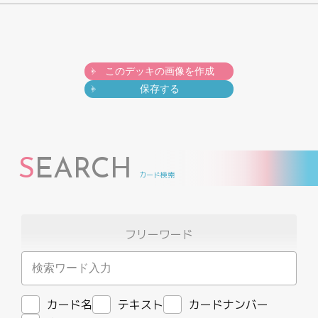
制限・禁止カード
商品情報
このデッキの画像を作成
保存する
カード検索・デッキ構築
デッキ検索
S
EARCH
カード検索
大会・イベント
フリーワード
おすすめデッキ
取扱店舗一覧
カード名
テキスト
カードナンバー