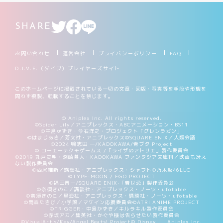
SHARE
お問い合わせ
運営会社
プライバシーポリシー
FAQ
D.I.V.E.（ダイブ）プレイヤーズサイト
このホームページに掲載されている一切の文章・図版・写真等を手段や形態を
問わず複製、転載することを禁じます。
© Aniplex Inc. All rights reserved.
©Spider Lily／アニプレックス・ABCアニメーション・BS11
©中島かずき・今石洋之・プロジェクト「グレンラガン」
©はまじあき／芳文社・アニプレックス
©SQUARE ENIX／人類会議
©2024 鴨志田 一/KADOKAWA/青ブタ Project
© コーエーテクモゲームス /「ライザのアトリエ」製作委員会
©2019 丸戸史明・深崎暮人・KADOKAWA ファンタジア文庫刊／映画も冴え
ない製作委員会
©西尾維新／講談社・アニプレックス・シャフト
©乃木坂46LLC
©TYPE-MOON / FGO PROJECT
©福田晋一/SQUARE ENIX·「着せ恋」製作委員会
©奈須きのこ／講談社・アニプレックス・ノーツ・ufotable
©奈須きのこ／星海社・アニプレックス・講談社・ノーツ・ufotable
©雨森たきび／小学館／マケイン応援委員会
©ATRI ANIME PROJECT
©TRIGGER・中島かずき／キルラキル製作委員会
©赤坂アカ／集英社・かぐや様は告らせたい製作委員会
©VisualArt's/Key/Angel Beats! Project
© Disney Aniplex Inc.