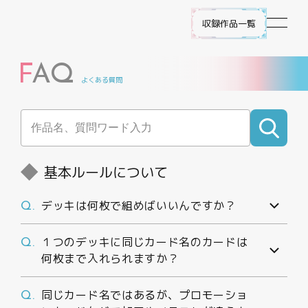
収録作品一覧
F
AQ
作品ラインナップ
よくある質問
NEWS
遊び方
基本ルールについて
ビルディバイド -ブライト- とは
デッキは何枚で組めばいいんですか？
Q.
ゲームプレイ
１つのデッキに同じカード名のカードは
Q.
何枚まで入れられますか？
FAQ
同じカード名ではあるが、プロモーショ
Q.
エラッタ