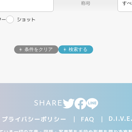
称号
すべ
ター
ショット
条件をクリア
検索する
SHARE
D.I.
プライバシーポリシー
FAQ
ている一切の文章・図版・写真等を手段や形態を問わず複