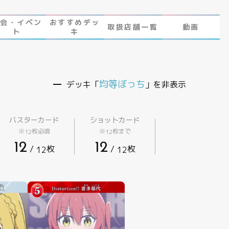
大会・イベン
おすすめデッ
取扱店舗一覧
動画
ト
キ
 とは
均等ぼっち
デッキ「
」を非表示
バスターカード
ショットカード
※
枚必須
※
枚まで
12
12
12
12
/
枚
/
枚
12
12