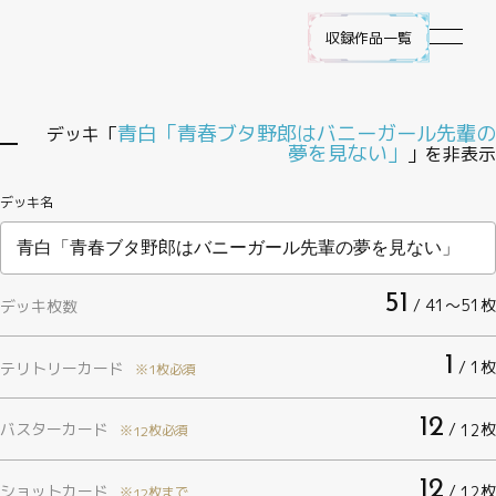
収録作品一覧
作品ラインナップ
青白「青春ブタ野郎はバニーガール先輩の
デッキ「
夢を見ない」
」を非表示
NEWS
デッキ名
遊び方
51
ビルディバイド -ブライト- とは
/ 41〜51枚
デッキ枚数
ゲームプレイ
1
/ 1枚
テリトリーカード
※1枚必須
FAQ
12
バスターカード
/
枚
12
※
枚必須
12
エラッタ
12
ショットカード
/
枚
12
※
枚まで
12