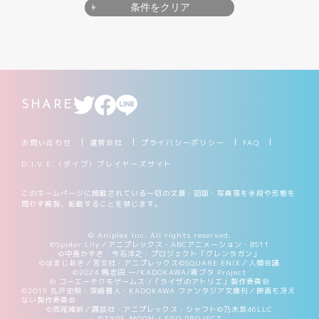
条件をクリア
SHARE
お問い合わせ
運営会社
プライバシーポリシー
FAQ
D.I.V.E.（ダイブ）プレイヤーズサイト
このホームページに掲載されている一切の文章・図版・写真等を手段や形態を
問わず複製、転載することを禁じます。
© Aniplex Inc. All rights reserved.
©Spider Lily／アニプレックス・ABCアニメーション・BS11
©中島かずき・今石洋之・プロジェクト「グレンラガン」
©はまじあき／芳文社・アニプレックス
©SQUARE ENIX／人類会議
©2024 鴨志田 一/KADOKAWA/青ブタ Project
© コーエーテクモゲームス /「ライザのアトリエ」製作委員会
©2019 丸戸史明・深崎暮人・KADOKAWA ファンタジア文庫刊／映画も冴え
ない製作委員会
©西尾維新／講談社・アニプレックス・シャフト
©乃木坂46LLC
©TYPE-MOON / FGO PROJECT