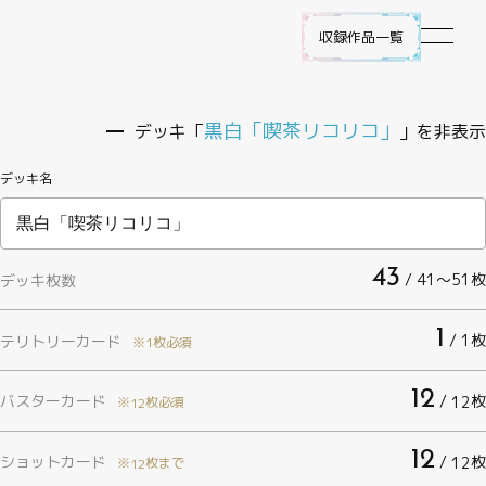
収録作品一覧
作品ラインナップ
黒白「喫茶リコリコ」
デッキ「
」を非表示
デッキ名
NEWS
遊び方
43
/ 41〜51枚
デッキ枚数
ビルディバイド -ブライト- とは
1
/ 1枚
テリトリーカード
※1枚必須
ゲームプレイ
12
バスターカード
/
枚
12
※
枚必須
12
FAQ
12
ショットカード
/
枚
12
※
枚まで
12
エラッタ