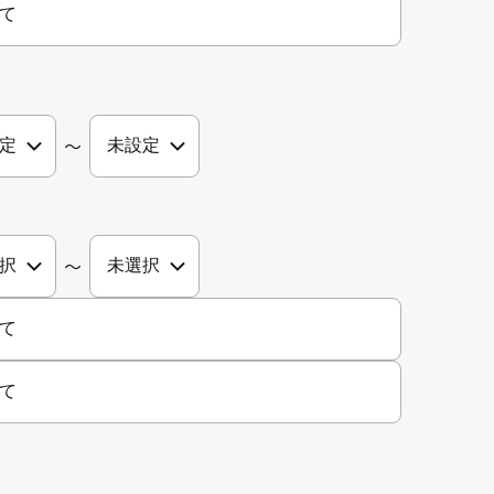
て
〜
〜
て
て