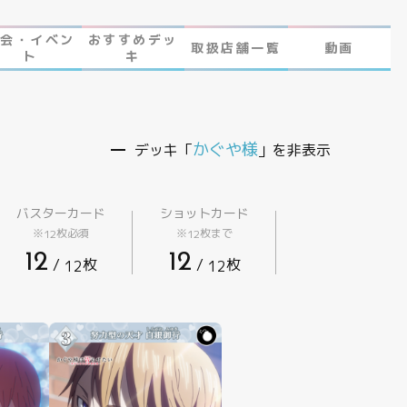
大会・イベン
おすすめデッ
取扱店舗一覧
動画
ト
キ
 とは
かぐや様
デッキ「
」を非表示
バスターカード
ショットカード
※
枚必須
※
枚まで
12
12
12
12
/
枚
/
枚
12
12