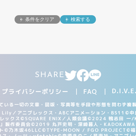
条件をクリア
検索する
SHARE
D.I.
プライバシーポリシー
FAQ
ている一切の文章・図版・写真等を手段や形態を問わず複
er Lily／アニプレックス・ABCアニメーション・BS11
©中
レックス
©SQUARE ENIX／人類会議
©2024 鴨志田 一/
エ」製作委員会
©2019 丸戸史明・深崎暮人・KADOKA
ト
©乃木坂46LLC
©TYPE-MOON / FGO PROJECT
©福
・ノーツ・ufotable
©奈須きのこ／星海社・アニプレッ