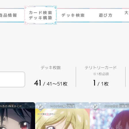
カード検索
商品情報
デッキ検索
遊び方
デッキ構築
作品ラインナップ
ビルディバイド-ブライト-
NEWS
ゲームプレイ
FAQ
遊び方
デッキ枚数
テリトリーカード
※1枚必須
エラッタ
ビルディバイド -ブライト- とは
41
1
/ 41〜51枚
/ 1枚
制限・禁止カード
ゲームプレイ
FAQ
エラッタ