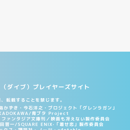
V.E.（ダイブ）プレイヤーズサイト
製、転載することを禁じます。
島かずき・今石洋之・プロジェクト「グレンラガン」
KADOKAWA/青ブタ Project
WA ファンタジア文庫刊／映画も冴えない製作委員会
田晋一/SQUARE ENIX·「着せ恋」製作委員会
クス・講談社・ノーツ・ufotable