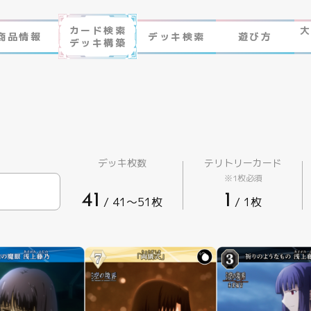
カード検索
商品情報
デッキ検索
遊び方
デッキ構築
作品ラインナップ
ビルディバイド-ブライト-
NEWS
ゲームプレイ
FAQ
遊び方
デッキ枚数
テリトリーカード
※1枚必須
エラッタ
ビルディバイド -ブライト- とは
41
1
/ 41〜51枚
/ 1枚
制限・禁止カード
ゲームプレイ
FAQ
エラッタ