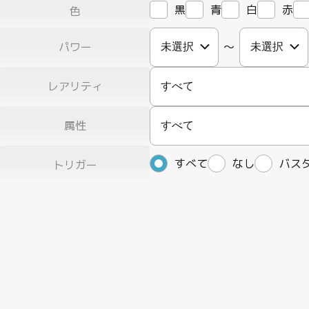
黒
青
白
赤
色
パワー
〜
レアリティ
すべて
属性
すべて
すべて
なし
バス
トリガー