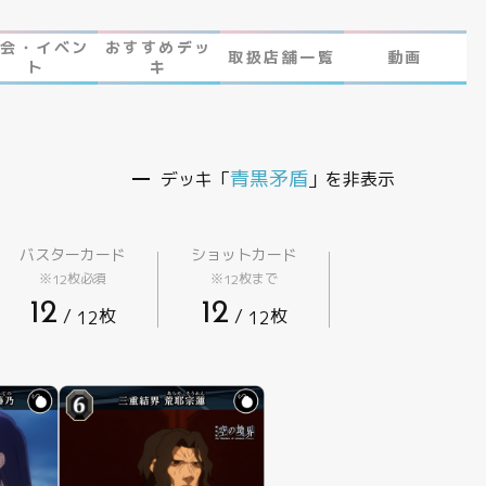
大会・イベン
おすすめデッ
取扱店舗一覧
動画
ト
キ
 とは
青黒矛盾
デッキ「
」を非表示
バスターカード
ショットカード
※
枚必須
※
枚まで
12
12
12
12
/
枚
/
枚
12
12