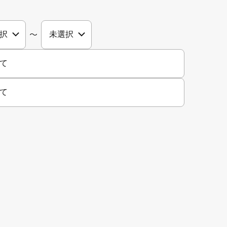
〜
て
て