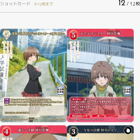
12
ショットカード
/
枚
12
※
枚まで
12
制限・禁止カード
商品情報
カード検索・デッキ構築
デッキ検索
大会・イベント
おすすめデッキ
取扱店舗一覧