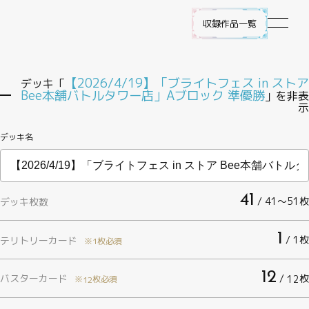
収録作品一覧
作品ラインナップ
【2026/4/19】「ブライトフェス in ストア
デッキ「
Bee本舗バトルタワー店」Aブロック 準優勝
」を非表
示
NEWS
デッキ名
遊び方
ビルディバイド -ブライト- とは
41
/ 41〜51枚
デッキ枚数
ゲームプレイ
1
/ 1枚
テリトリーカード
※1枚必須
FAQ
12
バスターカード
/
枚
12
※
枚必須
12
エラッタ