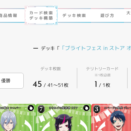
カード検索
商品情報
デッキ検索
遊び方
デッキ構築
作品ラインナップ
ビルディバイド-ブライト-
「ブライトフェス in ストア
デッキ「
NEWS
ゲームプレイ
FAQ
遊び方
デッキ枚数
テリトリーカード
※1枚必須
エラッタ
ビルディバイド -ブライト- とは
45
1
/ 41〜51枚
/ 1枚
制限・禁止カード
ゲームプレイ
FAQ
エラッタ