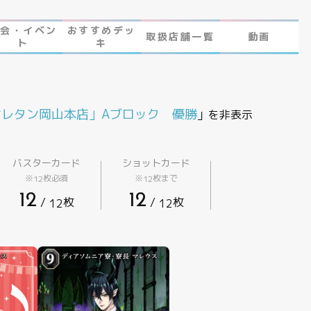
大会・イベン
おすすめデッ
取扱店舗一覧
動画
ト
キ
 とは
 オレタン岡山本店」Aブロック 優勝
」を非表示
バスターカード
ショットカード
※
枚必須
※
枚まで
12
12
12
12
/
枚
/
枚
12
12