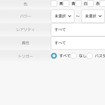
黒
青
白
赤
色
パワー
〜
レアリティ
すべて
属性
すべて
すべて
なし
バス
トリガー