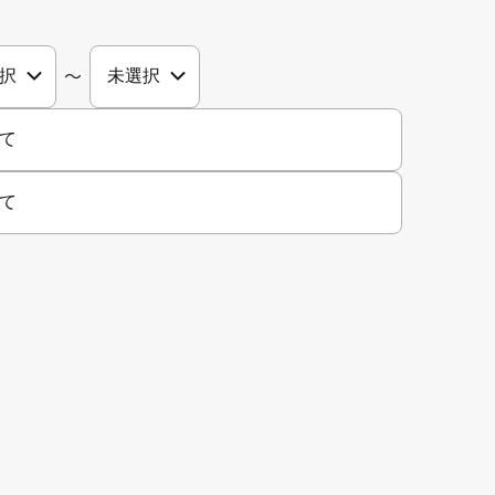
〜
て
て