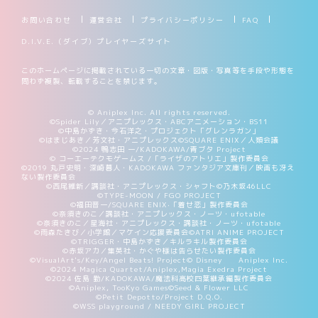
お問い合わせ
運営会社
プライバシーポリシー
FAQ
D.I.V.E.（ダイブ）プレイヤーズサイト
このホームページに掲載されている一切の文章・図版・写真等を手段や形態を
問わず複製、転載することを禁じます。
© Aniplex Inc. All rights reserved.
©Spider Lily／アニプレックス・ABCアニメーション・BS11
©中島かずき・今石洋之・プロジェクト「グレンラガン」
©はまじあき／芳文社・アニプレックス
©SQUARE ENIX／人類会議
©2024 鴨志田 一/KADOKAWA/青ブタ Project
© コーエーテクモゲームス /「ライザのアトリエ」製作委員会
©2019 丸戸史明・深崎暮人・KADOKAWA ファンタジア文庫刊／映画も冴え
ない製作委員会
©西尾維新／講談社・アニプレックス・シャフト
©乃木坂46LLC
©TYPE-MOON / FGO PROJECT
©福田晋一/SQUARE ENIX·「着せ恋」製作委員会
©奈須きのこ／講談社・アニプレックス・ノーツ・ufotable
©奈須きのこ／星海社・アニプレックス・講談社・ノーツ・ufotable
©雨森たきび／小学館／マケイン応援委員会
©ATRI ANIME PROJECT
©TRIGGER・中島かずき／キルラキル製作委員会
©赤坂アカ／集英社・かぐや様は告らせたい製作委員会
©VisualArt's/Key/Angel Beats! Project
© Disney Aniplex Inc.
©2024 Magica Quartet/Aniplex,Magia Exedra Project
©2024 佐島 勤/KADOKAWA/魔法科高校四葉継承編製作委員会
©Aniplex, TooKyo Games
©Seed & Flower LLC
©Petit Depotto/Project D.Q.O.
©WSS playground / NEEDY GIRL PROJECT