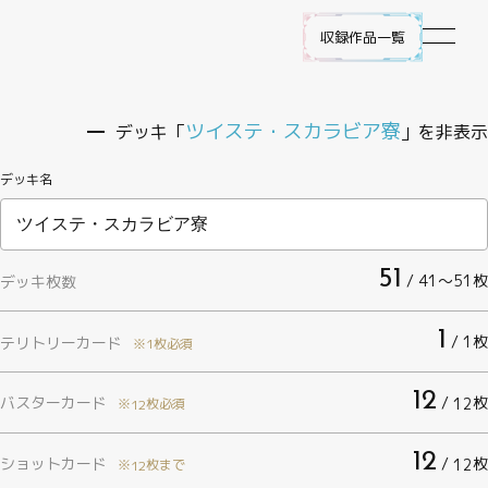
収録作品一覧
作品ラインナップ
ツイステ・スカラビア寮
デッキ「
」を非表示
デッキ名
NEWS
遊び方
51
/ 41〜51枚
デッキ枚数
ビルディバイド -ブライト- とは
1
/ 1枚
テリトリーカード
※1枚必須
ゲームプレイ
12
バスターカード
/
枚
12
※
枚必須
12
FAQ
12
ショットカード
/
枚
12
※
枚まで
12
エラッタ