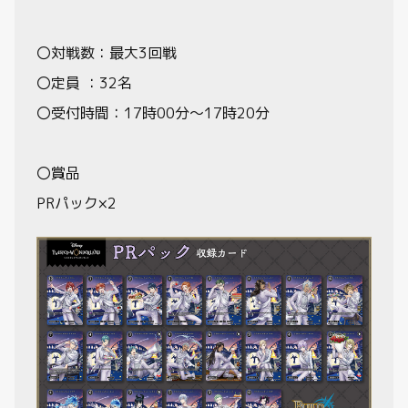
〇対戦数：最大3回戦
〇定員 ：32名
〇受付時間：17時00分～17時20分
〇賞品
PRパック×2