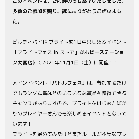
このイベントは、ご好評のうち終了いたしました。
多数のご参加を賜り、誠にありがとうございまし
制限・禁止カード
た。
商品情報
ビルディバイド ブライトを1日中楽しめるイベント
カード検索・デッキ構築
「ブライトフェス in ストア」が
ホビーステーショ
ン大宮店
にて2025年11月1日（土）に開催！！
デッキ検索
メインイベント
「バトルフェス」
は、参加するだけ
大会・イベント
でもランダム賞などのいろいろな賞品を獲得できる
おすすめデッキ
チャンスがありますので、ブライトをはじめたばか
りのプレイヤーさんでも楽しめるイベントとなって
取扱店舗一覧
います！
ブライトを始めてみたけどまだルールが不安なプレ