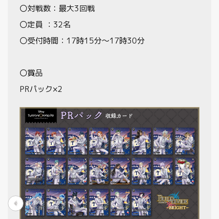
〇対戦数：最大3回戦
〇定員 ：32名
〇受付時間：17時15分～17時30分
〇賞品
PRパック×2