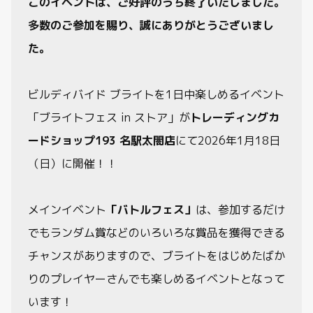
このイベントは、ご好評のうち終了いたしました。
多数のご参加を賜り、誠にありがとうございまし
制限・禁止カード
た。
商品情報
ビルディバイド ブライトを1日中楽しめるイベント
カード検索・デッキ構築
「ブライトフェス in ストア」が
トレーディングカ
ードショップ193 名駅太閤店
にて2026年1月18日
デッキ検索
（日）に開催！！
大会・イベント
メインイベント
「バトルフェス」
は、参加するだけ
おすすめデッキ
でもランダム賞などのいろいろな賞品を獲得できる
チャンスがありますので、ブライトをはじめたばか
取扱店舗一覧
りのプレイヤーさんでも楽しめるイベントとなって
います！