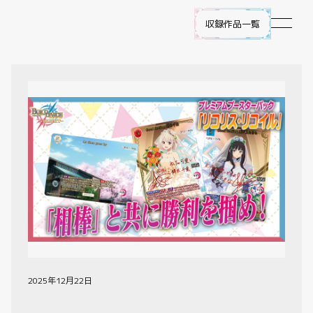
収録作品一覧
作品ラインナップ
NEWS
遊び方
ビルディバイド -ブライト- とは
ゲームプレイ
FAQ
2025年12月22日
エラッタ