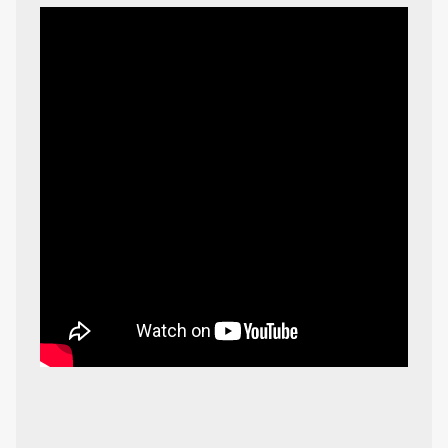
制限・禁止カード
商品情報
カード検索・デッキ構築
デッキ検索
大会・イベント
おすすめデッキ
取扱店舗一覧