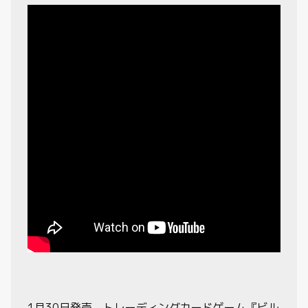
制限・禁止カード
商品情報
カード検索・デッキ構築
デッキ検索
大会・イベント
おすすめデッキ
取扱店舗一覧
1月30日発売、トレーディングカードゲーム『ビル