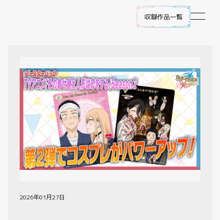
収録作品一覧
作品ラインナップ
NEWS
遊び方
ビルディバイド -ブライト- とは
ゲームプレイ
FAQ
2026年01月27日
エラッタ