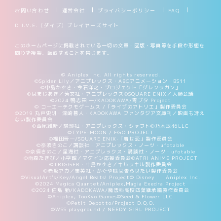
お問い合わせ
運営会社
プライバシーポリシー
FAQ
D.I.V.E.（ダイブ）プレイヤーズサイト
このホームページに掲載されている一切の文章・図版・写真等を手段や形態を
問わず複製、転載することを禁じます。
© Aniplex Inc. All rights reserved.
©Spider Lily／アニプレックス・ABCアニメーション・BS11
©中島かずき・今石洋之・プロジェクト「グレンラガン」
©はまじあき／芳文社・アニプレックス
©SQUARE ENIX／人類会議
©2024 鴨志田 一/KADOKAWA/青ブタ Project
© コーエーテクモゲームス /「ライザのアトリエ」製作委員会
©2019 丸戸史明・深崎暮人・KADOKAWA ファンタジア文庫刊／映画も冴え
ない製作委員会
©西尾維新／講談社・アニプレックス・シャフト
©乃木坂46LLC
©TYPE-MOON / FGO PROJECT
©福田晋一/SQUARE ENIX·「着せ恋」製作委員会
©奈須きのこ／講談社・アニプレックス・ノーツ・ufotable
©奈須きのこ／星海社・アニプレックス・講談社・ノーツ・ufotable
©雨森たきび／小学館／マケイン応援委員会
©ATRI ANIME PROJECT
©TRIGGER・中島かずき／キルラキル製作委員会
©赤坂アカ／集英社・かぐや様は告らせたい製作委員会
©VisualArt's/Key/Angel Beats! Project
© Disney Aniplex Inc.
©2024 Magica Quartet/Aniplex,Magia Exedra Project
©2024 佐島 勤/KADOKAWA/魔法科高校四葉継承編製作委員会
©Aniplex, TooKyo Games
©Seed & Flower LLC
©Petit Depotto/Project D.Q.O.
©WSS playground / NEEDY GIRL PROJECT