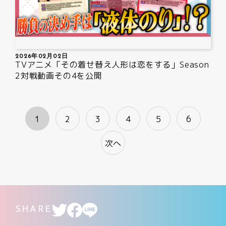
2026年02月02日
TVアニメ「その着せ替え人形は恋をする」Season
2対戦動画その4を公開
1
2
3
4
5
6
次へ
SHARE