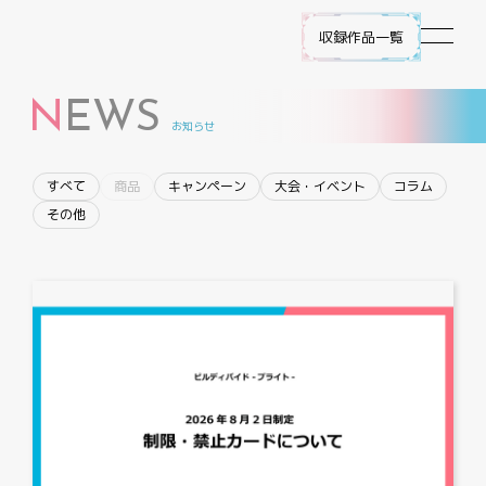
収録作品一覧
N
EWS
作品ラインナップ
お知らせ
NEWS
すべて
商品
キャンペーン
大会・イベント
コラム
その他
遊び方
ビルディバイド -ブライト- とは
ゲームプレイ
FAQ
エラッタ