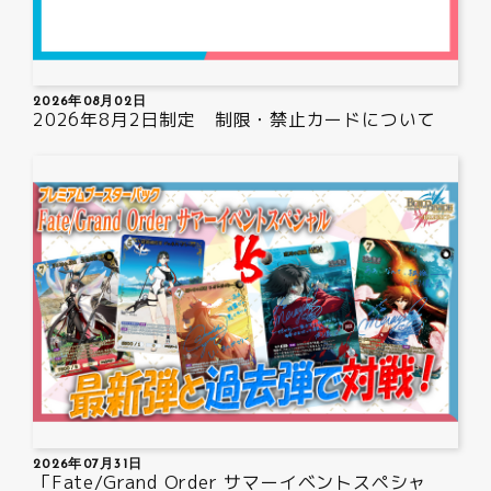
制限・禁止カード
2026年08月02日
商品情報
2026年8月2日制定 制限・禁止カードについて
カード検索・デッキ構築
デッキ検索
大会・イベント
おすすめデッキ
取扱店舗一覧
2026年07月31日
「Fate/Grand Order サマーイベントスペシャ