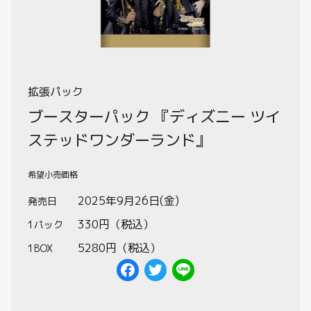
制限・禁止カード
商品情報
拡張パック
カード検索・デッキ構築
ブースターパック 『ディズニー ツイ
ステッドワンダーランド』
デッキ検索
希望小売価格
大会・イベント
2025年9月26日(金)
発売日
330円（税込）
1パック
おすすめデッキ
5280円（税込）
1BOX
取扱店舗一覧