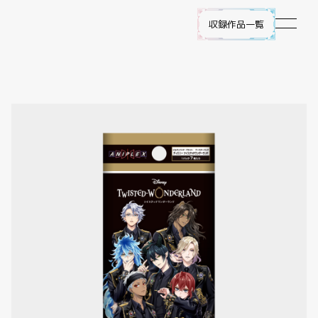
収録作品一覧
作品ラインナップ
NEWS
遊び方
ビルディバイド -ブライト- とは
ゲームプレイ
FAQ
エラッタ