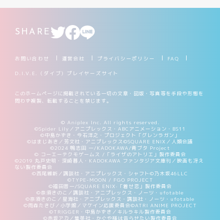
SHARE
お問い合わせ
運営会社
プライバシーポリシー
FAQ
D.I.V.E.（ダイブ）プレイヤーズサイト
このホームページに掲載されている一切の文章・図版・写真等を手段や形態を
問わず複製、転載することを禁じます。
© Aniplex Inc. All rights reserved.
©Spider Lily／アニプレックス・ABCアニメーション・BS11
©中島かずき・今石洋之・プロジェクト「グレンラガン」
©はまじあき／芳文社・アニプレックス
©SQUARE ENIX／人類会議
©2024 鴨志田 一/KADOKAWA/青ブタ Project
© コーエーテクモゲームス /「ライザのアトリエ」製作委員会
©2019 丸戸史明・深崎暮人・KADOKAWA ファンタジア文庫刊／映画も冴え
ない製作委員会
©西尾維新／講談社・アニプレックス・シャフト
©乃木坂46LLC
©TYPE-MOON / FGO PROJECT
©福田晋一/SQUARE ENIX·「着せ恋」製作委員会
©奈須きのこ／講談社・アニプレックス・ノーツ・ufotable
©奈須きのこ／星海社・アニプレックス・講談社・ノーツ・ufotable
©雨森たきび／小学館／マケイン応援委員会
©ATRI ANIME PROJECT
©TRIGGER・中島かずき／キルラキル製作委員会
©赤坂アカ／集英社・かぐや様は告らせたい製作委員会