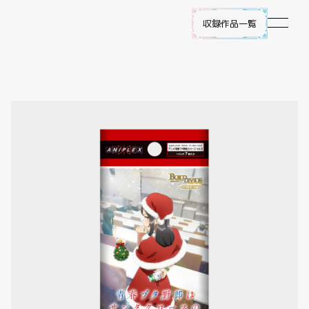
収録作品一覧
作品ラインナップ
NEWS
遊び方
ビルディバイド -ブライト- とは
ゲームプレイ
FAQ
エラッタ