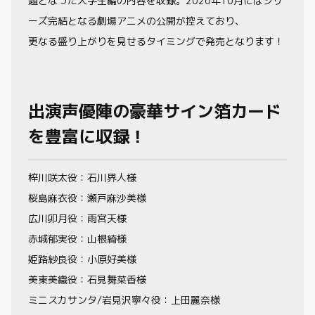
題となった大学生編の内容を収録。2026年10月にはシリ
ーズ完結となる劇場アニメの公開が控えており、
更なる盛り上がりを見せるタイミングで発売となります！
出演声優陣の豪華サイン箔カード
を豊富に収録！
梓川咲太役：石川界人様
桜島麻衣役：瀬戸麻沙美様
広川卯月役：雨宮天様
赤城郁実役：山根綺様
姫路紗良役：小原好美様
美東美織役：石見舞菜香様
ミニスカサンタ/岩見沢寧々役：上田麗奈様