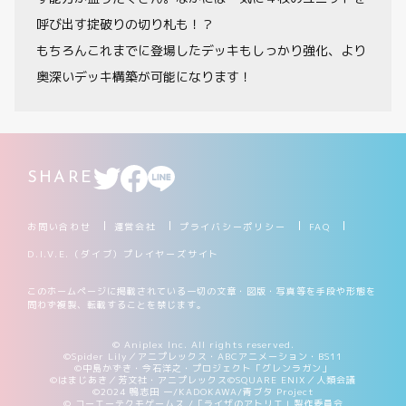
呼び出す掟破りの切り札も！？
もちろんこれまでに登場したデッキもしっかり強化、より
奥深いデッキ構築が可能になります！
SHARE
お問い合わせ
運営会社
プライバシーポリシー
FAQ
D.I.V.E.（ダイブ）プレイヤーズサイト
このホームページに掲載されている一切の文章・図版・写真等を手段や形態を
問わず複製、転載することを禁じます。
© Aniplex Inc. All rights reserved.
©Spider Lily／アニプレックス・ABCアニメーション・BS11
©中島かずき・今石洋之・プロジェクト「グレンラガン」
©はまじあき／芳文社・アニプレックス
©SQUARE ENIX／人類会議
©2024 鴨志田 一/KADOKAWA/青ブタ Project
© コーエーテクモゲームス /「ライザのアトリエ」製作委員会