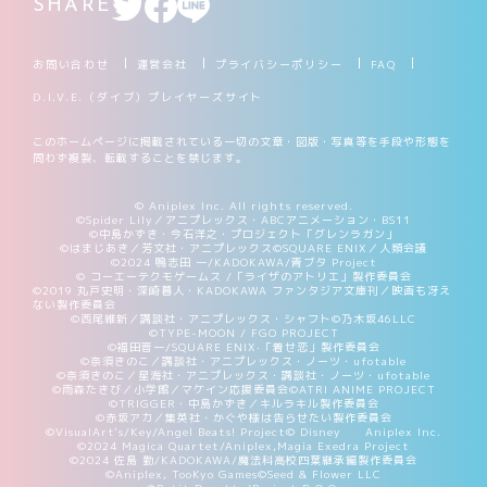
SHARE
お問い合わせ
運営会社
プライバシーポリシー
FAQ
D.I.V.E.（ダイブ）プレイヤーズサイト
このホームページに掲載されている一切の文章・図版・写真等を手段や形態を
問わず複製、転載することを禁じます。
© Aniplex Inc. All rights reserved.
©Spider Lily／アニプレックス・ABCアニメーション・BS11
©中島かずき・今石洋之・プロジェクト「グレンラガン」
©はまじあき／芳文社・アニプレックス
©SQUARE ENIX／人類会議
©2024 鴨志田 一/KADOKAWA/青ブタ Project
© コーエーテクモゲームス /「ライザのアトリエ」製作委員会
©2019 丸戸史明・深崎暮人・KADOKAWA ファンタジア文庫刊／映画も冴え
ない製作委員会
©西尾維新／講談社・アニプレックス・シャフト
©乃木坂46LLC
©TYPE-MOON / FGO PROJECT
©福田晋一/SQUARE ENIX·「着せ恋」製作委員会
©奈須きのこ／講談社・アニプレックス・ノーツ・ufotable
©奈須きのこ／星海社・アニプレックス・講談社・ノーツ・ufotable
©雨森たきび／小学館／マケイン応援委員会
©ATRI ANIME PROJECT
©TRIGGER・中島かずき／キルラキル製作委員会
©赤坂アカ／集英社・かぐや様は告らせたい製作委員会
©VisualArt's/Key/Angel Beats! Project
© Disney Aniplex Inc.
©2024 Magica Quartet/Aniplex,Magia Exedra Project
©2024 佐島 勤/KADOKAWA/魔法科高校四葉継承編製作委員会
©Aniplex, TooKyo Games
©Seed & Flower LLC