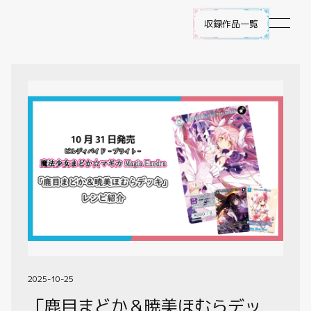
収録作品一覧
作品ラインナップ
NEWS
遊び方
ビルディバイド -ブライト- とは
ゲームプレイ
FAQ
2025-10-25
「鹿目まどか＆暁美ほむらデッ
エラッタ