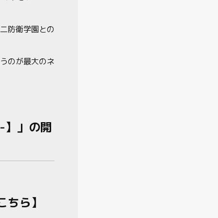
二防衛学園との
うのが最大のネ
園-】」の開
こちら】