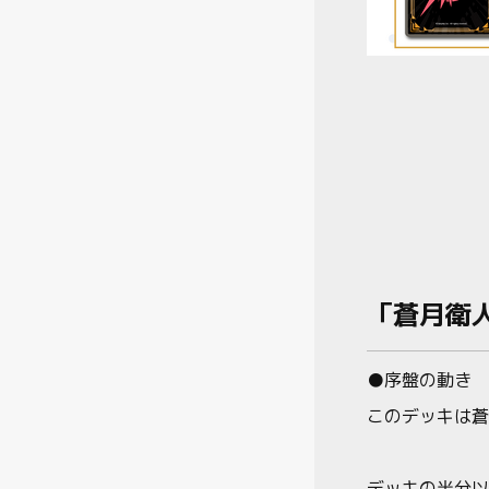
「蒼月衛
●序盤の動き
このデッキは蒼
デッキの半分以