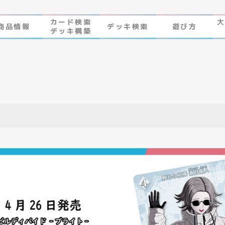
カード検索
商品情報
デッキ検索
遊び方
デッキ構築
作品ラインナップ
ビルディバイド-ブライト-
NEWS
ゲームプレイ
FAQ
遊び方
エラッタ
ビルディバイド -ブライト- とは
制限・禁止カード
ゲームプレイ
FAQ
エラッタ