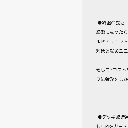
●終盤の動き
終盤になったら
ルドにユニット
対象となるユニ
そして7コスト
フに猛攻をしか
●デッキ改造
もしPR+カー