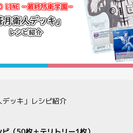
制限・禁止カード
商品情報
カード検索・デッキ構築
デッキ検索
大会・イベント
おすすめデッキ
人デッキ」レシピ紹介
取扱店舗一覧
シピ（50枚＋テリトリー1枚）