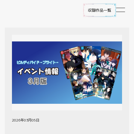
収録作品一覧
作品ラインナップ
NEWS
遊び方
ビルディバイド -ブライト- とは
ゲームプレイ
FAQ
2026年03月05日
エラッタ