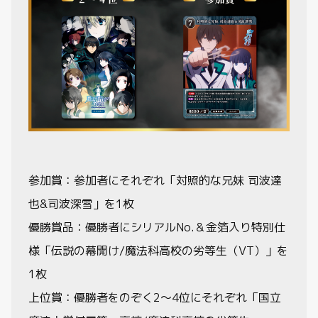
参加賞：参加者にそれぞれ「対照的な兄妹 司波達
也&司波深雪」を1枚
優勝賞品：優勝者にシリアルNo.＆金箔入り特別仕
様「伝説の幕開け/魔法科高校の劣等生（VT）」を
1枚
上位賞：優勝者をのぞく2～4位にそれぞれ「国立