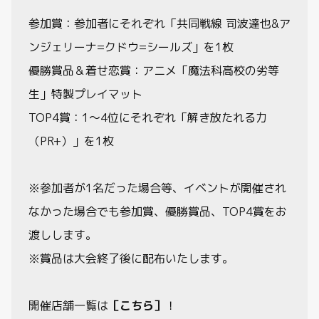
参加賞：参加者にそれぞれ「共同戦線 司波達也&ア
ンジェリーナ=クドウ=シールズ」を1枚
優勝賞品＆着せ恋賞：アニメ「魔法科高校の劣等
生」特製プレイマット
TOP4賞：1～4位にそれぞれ「解き放たれる力
（PR+）」を1枚
※参加者が1名だった場合等、イベントが開催され
なかった場合でも参加賞、優勝賞品、TOP4賞をお
渡しします。
※賞品は大会終了後に配布いたします。
開催店舗一覧は
［こちら］
！