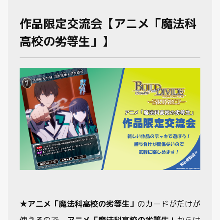
作品限定交流会【アニメ「魔法科
制限・禁止カード
高校の劣等生」】
商品情報
カード検索・デッキ構築
デッキ検索
大会・イベント
おすすめデッキ
取扱店舗一覧
★
アニメ「魔法科高校の劣等生」
のカードがだけが