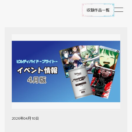
収録作品一覧
作品ラインナップ
NEWS
遊び方
ビルディバイド -ブライト- とは
ゲームプレイ
FAQ
2026年04月10日
エラッタ