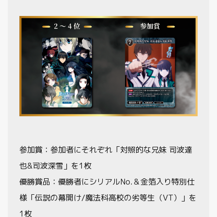
参加賞：参加者にそれぞれ「対照的な兄妹 司波達
也&司波深雪」を1枚
優勝賞品：優勝者にシリアルNo.＆金箔入り特別仕
様「伝説の幕開け/魔法科高校の劣等生（VT）」を
1枚