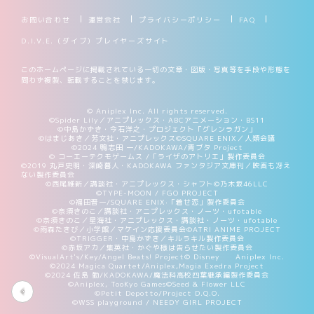
お問い合わせ
運営会社
プライバシーポリシー
FAQ
D.I.V.E.（ダイブ）プレイヤーズサイト
このホームページに掲載されている一切の文章・図版・写真等を手段や形態を
問わず複製、転載することを禁じます。
© Aniplex Inc. All rights reserved.
©Spider Lily／アニプレックス・ABCアニメーション・BS11
©中島かずき・今石洋之・プロジェクト「グレンラガン」
©はまじあき／芳文社・アニプレックス
©SQUARE ENIX／人類会議
©2024 鴨志田 一/KADOKAWA/青ブタ Project
© コーエーテクモゲームス /「ライザのアトリエ」製作委員会
©2019 丸戸史明・深崎暮人・KADOKAWA ファンタジア文庫刊／映画も冴え
ない製作委員会
©西尾維新／講談社・アニプレックス・シャフト
©乃木坂46LLC
©TYPE-MOON / FGO PROJECT
©福田晋一/SQUARE ENIX·「着せ恋」製作委員会
©奈須きのこ／講談社・アニプレックス・ノーツ・ufotable
©奈須きのこ／星海社・アニプレックス・講談社・ノーツ・ufotable
©雨森たきび／小学館／マケイン応援委員会
©ATRI ANIME PROJECT
©TRIGGER・中島かずき／キルラキル製作委員会
©赤坂アカ／集英社・かぐや様は告らせたい製作委員会
©VisualArt's/Key/Angel Beats! Project
© Disney Aniplex Inc.
©2024 Magica Quartet/Aniplex,Magia Exedra Project
©2024 佐島 勤/KADOKAWA/魔法科高校四葉継承編製作委員会
©Aniplex, TooKyo Games
©Seed & Flower LLC
©Petit Depotto/Project D.Q.O.
©WSS playground / NEEDY GIRL PROJECT