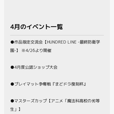
制限・禁止カード
4月のイベント一覧
商品情報
カード検索・デッキ構築
●作品限定交流会【HUNDRED LINE -最終防衛学
園-】 ※4/26より開催
デッキ検索
●4月度公認ショップ大会
大会・イベント
●プレイマット争奪戦『まどドラ復刻杯』
おすすめデッキ
取扱店舗一覧
●マスターズカップ【アニメ「魔法科高校の劣等
生」】