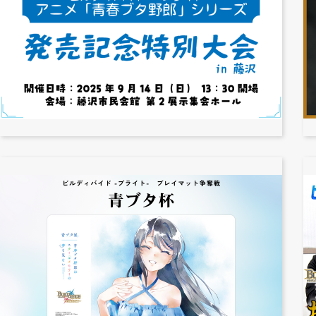
2025年08月22日
2
『ビルディバイドブライト アニ
メ「青春ブタ野郎」シリーズ発売
記念特別大会 in 藤沢』開催概要