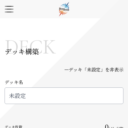
DECK
デッキ構築
デッキ「
未設定
」を非表示
デッキ名
0
デッキ枚数