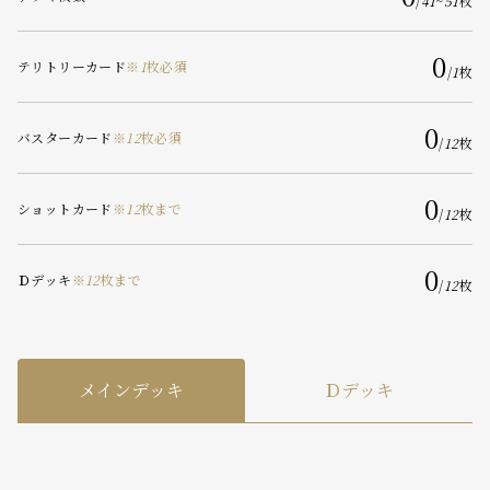
/
41
~
51
枚
0
テリトリーカード
※
1
枚必須
/
1
枚
0
バスターカード
※
12
枚必須
/
12
枚
0
ショットカード
※
12
枚まで
/
12
枚
0
Ｄデッキ
※
12
枚まで
/
12
枚
メインデッキ
Ｄデッキ