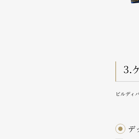
3
ビルディ
デ