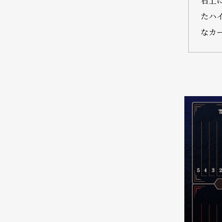
右上
たハ
なカ