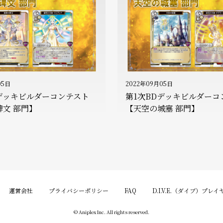
05日
2022年09月05日
Dデッキビルダーコンテスト
第1次BDデッキビルダーコ
文 部門】
【天空の城塞 部門】
運営会社
プライバシーポリシー
FAQ
D.I.V.E.（ダイブ）プレ
© Aniplex Inc. All rights reserved.