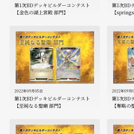
第1次BDデッキビルダーコンテスト
第1次B
【金色の湖上宮殿 部門】
【spring
2022年09月05日
2022年09月
第1次BDデッキビルダーコンテスト
第1次B
【至純なる聖廟 部門】
【奪略の