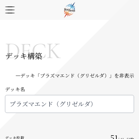
DECK
デッキ構築
デッキ「
プラズマエンド（グリゼルダ）
」を非表示
デッキ名
51
デッキ枚数