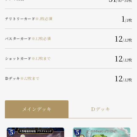
/
41
~
51
枚
1
テリトリーカード
※
1
枚必須
/
1
枚
12
バスターカード
※
12
枚必須
/
12
枚
12
ショットカード
※
12
枚まで
/
12
枚
12
Ｄデッキ
※
12
枚まで
/
12
枚
メインデッキ
Ｄデッキ