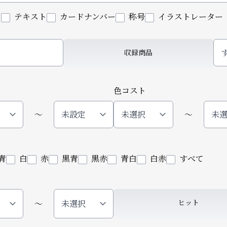
ド
テキスト
カードナンバー
称号
イラストレーター
収録商品
色コスト
〜
〜
青
白
赤
黒青
黒赤
青白
白赤
すべて
ヒット
〜