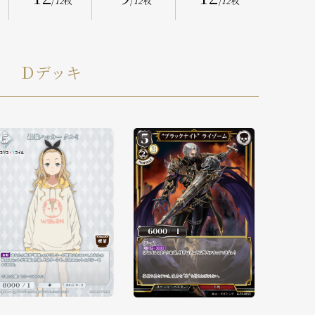
/
12
枚
/
12
枚
/
12
枚
Ｄデッキ