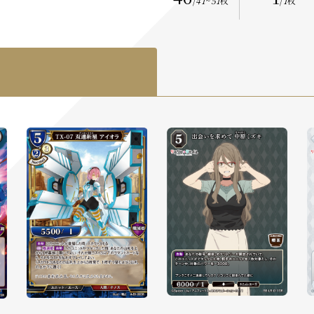
/
41
~
51
枚
/
1
枚