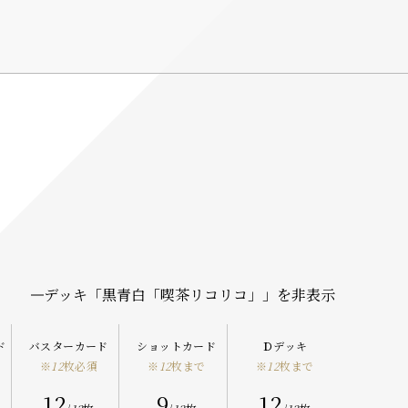
デッキ「
黒青白「喫茶リコリコ」
」を非表示
ド
バスターカード
ショットカード
Ｄデッキ
※
12
枚必須
※
12
枚まで
※
12
枚まで
12
9
12