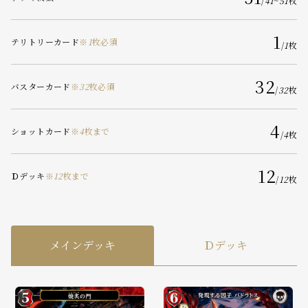
/
41
~
51
枚
1
テリトリーカード
※
1
枚必須
/
1
枚
32
バスターカード
※
32
枚必須
/
32
枚
4
ショットカード
※
4
枚まで
/
4
枚
12
Ｄデッキ
※
12
枚まで
/
12
枚
メインデッキ
Ｄデッキ