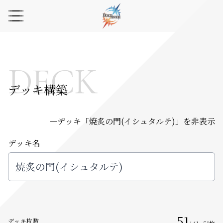
DECK
デッキ構築
デッキ「
焼炙の門(イシュタルテ)
」を非表示
デッキ名
51
デッキ枚数