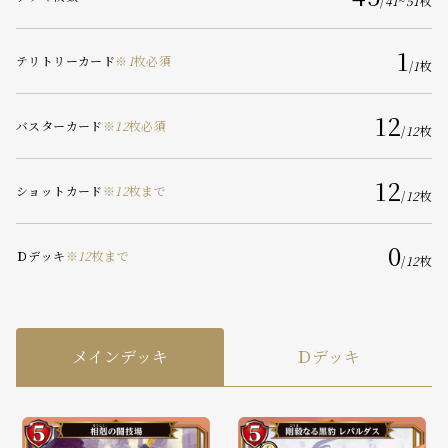
/
41
~
51
枚
1
テリトリーカード
※
1
枚必須
/
1
枚
12
バスターカード
※
12
枚必須
/
12
枚
12
ショットカード
※
12
枚まで
/
12
枚
0
Ｄデッキ
※
12
枚まで
/
12
枚
メインデッキ
Ｄデッキ