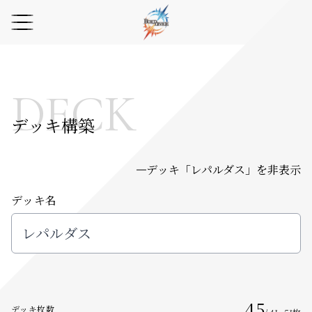
DECK
デッキ構築
デッキ「
レパルダス
」を非表示
デッキ名
45
デッキ枚数