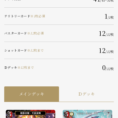
/
41
~
51
枚
1
テリトリーカード
※
1
枚必須
/
1
枚
12
バスターカード
※
12
枚必須
/
12
枚
12
ショットカード
※
12
枚まで
/
12
枚
0
Ｄデッキ
※
12
枚まで
/
12
枚
メインデッキ
Ｄデッキ