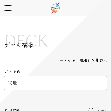
DECK
デッキ構築
デッキ「
咲耶
」を非表示
デッキ名
41
デッキ枚数