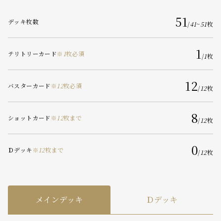
51
デッキ枚数
/
41
~
51
枚
1
テリトリーカード
※
1
枚必須
/
1
枚
12
バスターカード
※
12
枚必須
/
12
枚
8
ショットカード
※
12
枚まで
/
12
枚
0
Ｄデッキ
※
12
枚まで
/
12
枚
メインデッキ
Ｄデッキ