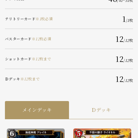
/
41
~
51
枚
1
テリトリーカード
※
1
枚必須
/
1
枚
12
バスターカード
※
12
枚必須
/
12
枚
12
ショットカード
※
12
枚まで
/
12
枚
12
Ｄデッキ
※
12
枚まで
/
12
枚
メインデッキ
Ｄデッキ