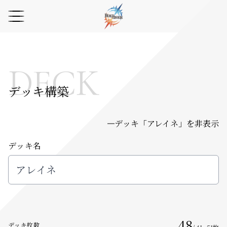
DECK
デッキ構築
デッキ「
アレイネ
」を非表示
デッキ名
48
デッキ枚数