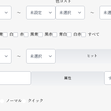
色コスト
〜
〜
青
白
赤
黒青
黒赤
青白
白赤
すべて
ヒット
〜
属性
ノーマル
クイック