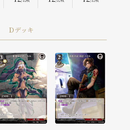
/
12
枚
/
12
枚
/
12
枚
Ｄデッキ