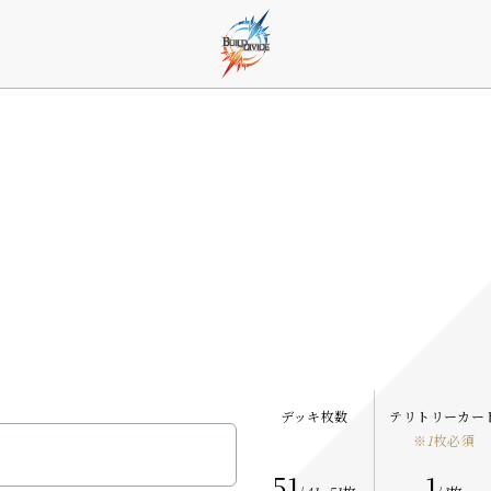
デッキ枚数
テリトリーカー
※
1
枚必須
51
1