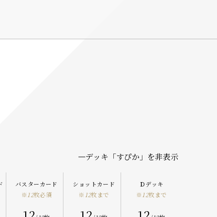
デッキ「
すぴか
」を非表示
ド
バスターカード
ショットカード
Ｄデッキ
※
12
枚必須
※
12
枚まで
※
12
枚まで
12
12
12