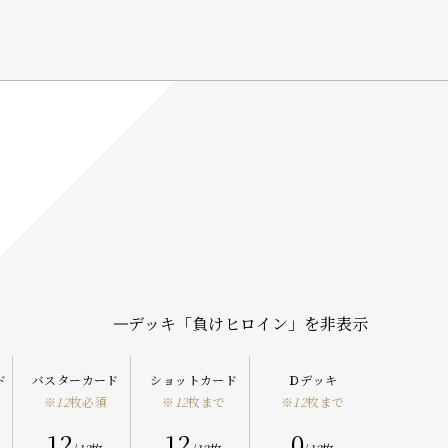
デッキ「
負けヒロイン
」を非表示
ド
バスターカード
ショットカード
Ｄデッキ
※
12
枚必須
※
12
枚まで
※
12
枚まで
12
12
0