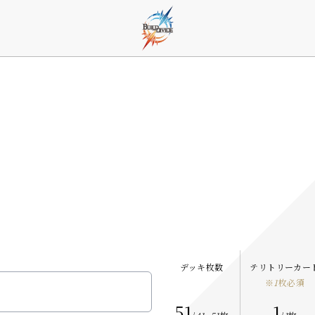
デッキ枚数
テリトリーカー
※
1
枚必須
51
1