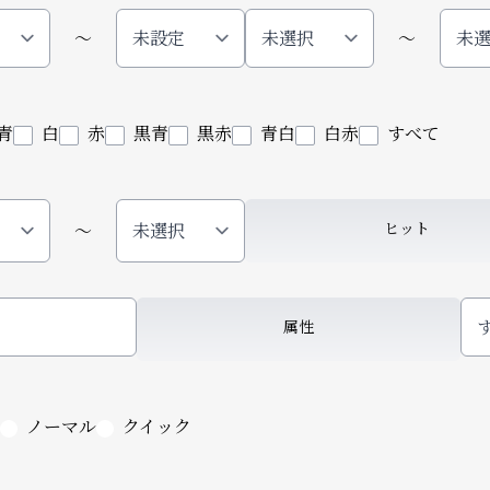
〜
〜
青
白
赤
黒青
黒赤
青白
白赤
すべて
ヒット
〜
属性
ノーマル
クイック