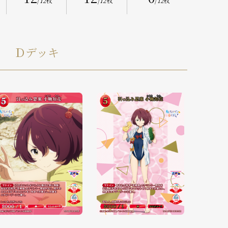
/
12
枚
/
12
枚
/
12
枚
Ｄデッキ