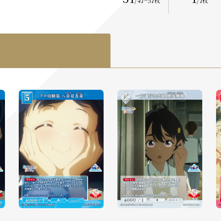
/
41
~
51
枚
/
1
枚