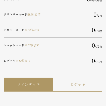
/
41
~
51
枚
0
テリトリーカード
※
1
枚必須
/
1
枚
0
バスターカード
※
12
枚必須
/
12
枚
0
ショットカード
※
12
枚まで
/
12
枚
0
Ｄデッキ
※
12
枚まで
/
12
枚
メインデッキ
Ｄデッキ