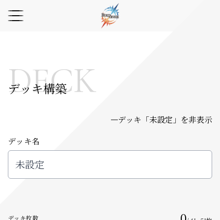
DECK
デッキ構築
デッキ「
未設定
」を非表示
デッキ名
0
デッキ枚数