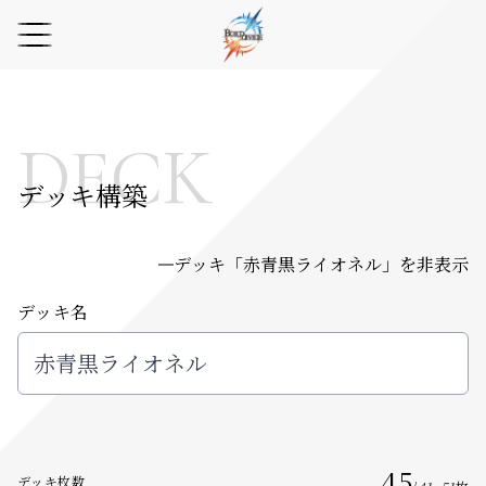
DECK
デッキ構築
デッキ「
赤青黒ライオネル
」を非表示
デッキ名
45
デッキ枚数