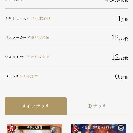
/
41
~
51
枚
1
テリトリーカード
※
1
枚必須
/
1
枚
12
バスターカード
※
12
枚必須
/
12
枚
12
ショットカード
※
12
枚まで
/
12
枚
0
Ｄデッキ
※
12
枚まで
/
12
枚
メインデッキ
Ｄデッキ