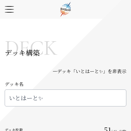
DECK
デッキ構築
デッキ「
いとはーと✨
」を非表示
デッキ名
51
デッキ枚数