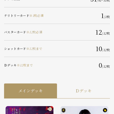
/
41
~
51
枚
1
テリトリーカード
※
1
枚必須
/
1
枚
12
バスターカード
※
12
枚必須
/
12
枚
10
ショットカード
※
12
枚まで
/
12
枚
0
Ｄデッキ
※
12
枚まで
/
12
枚
メインデッキ
Ｄデッキ