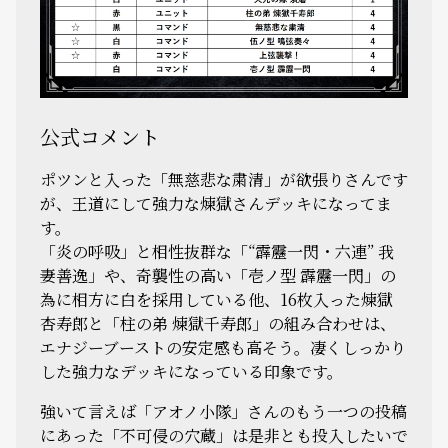
公式コメント
ポツンと入った「無慈悲な粛清」が欲張りさんです
が、王道にして強力な煉獄さんデッキになってま
す。
「炎の呼吸」と相性抜群な「“霹靂一閃・六連” 我
妻善逸」や、奇襲性の高い「壱ノ型 霹靂一閃」の
為に相方に白を採用している他、16枚入った煉獄
杏寿郎と「柱の弟 煉獄千寿郎」の組み合わせは、
エナジーブーストの安定感も高そう。凄くしっかり
した強力なデッキになっている印象です。
強いて言えば「アオノ小隊」さんのもう一つの投稿
にあった「不可侵の穴蔵」は是非とも投入したいで