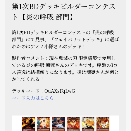
第1次BDデッキビルダーコンテス
ト【炎の呼吸 部門】
第1次BDデッキビルダーコンテストの「炎の呼吸
部門」にて見事、『フェイバリットデッキ』に選ば
れたのはアオノ小隊さんのデッキ！
製作者コメント：現在鬼滅の刃 限定構築で使用し
ている炎の呼吸 煉獄さんのデッキです。序盤の3コ
ス善逸は結構頼りになります。後は煉獄さんが何と
かしてくれる！
デッキコード：OuAXsFqLwG
コード入力はこちら