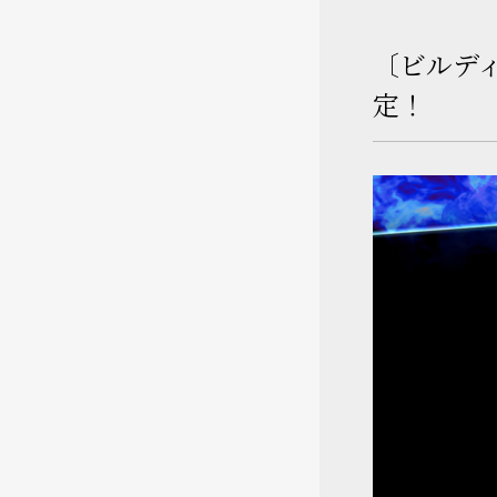
〔ビルデ
定！